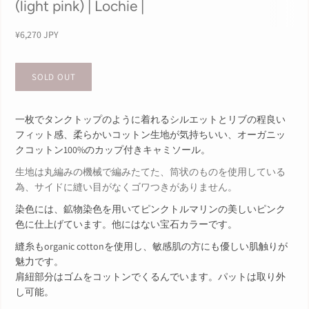
(light pink) | Lochie |
¥6,270 JPY
一枚でタンクトップのように着れるシルエットとリブの程良い
フィット感、柔らかいコットン生地が気持ちいい、オーガニッ
クコットン100%のカップ付きキャミソール。
生地は丸編みの機械で編みたてた、筒状のものを使用している
為、
サイドに縫い目がなくゴワつきがありません。
染色には、鉱物染色を用いてピンクトルマリンの美しいピンク
色に仕上げています。他にはない宝石カラーです。
縫糸もorganic cottonを使用し、敏感肌の方にも優しい肌触りが
魅力です。
肩紐部分はゴムをコットンでくるんでいます。
パットは取り外
し可能。